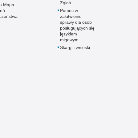
Zgłoś
wa Mapa
żeń
Pomoc w
czeństwa
załatwieniu
sprawy dla osób
posługujących się
językiem
migowym
Skargi i wnioski