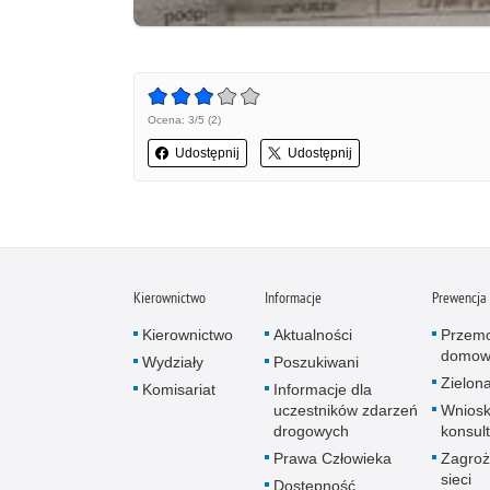
Ocena: 3/5 (2)
Udostępnij
Udostępnij
Kierownictwo
Informacje
Prewencja
Kierownictwo
Aktualności
Przem
domow
Wydziały
Poszukiwani
Zielona
Komisariat
Informacje dla
uczestników zdarzeń
Wniosk
drogowych
konsult
Prawa Człowieka
Zagroż
sieci
Dostępność