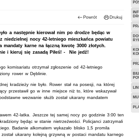
PO
IN
DR
Powrót
Drukuj
PR
 było a następnie kierował nim po drodze będąc w
DO
 z niedzielnej nocy 42-letniego mieszkańca powiatu
RY
a mandaty karne na łączną kwotę 3000 złotych.
KO
 i kieruj się zasadą Piłeś! - Nie jedź!
KO
PR
go komisariatu otrzymał zgłoszenie od 42-letniego
ziony rower w Dęblinie.
BI
PO
adnej kradzieży nie było. Rower stał na posesji, na której
LI
ący przestawił go w inne miejsce niż to, które wskazywał
ezpodstawne wezwanie służb został ukarany mandatem
MU
PL
rawem 42-latka. Jeszcze tej samej nocy po godzinie 3:00 ten
adziony będąc w stanie nietrzeźwości. Policjanci zatrzymali
kiego. Badanie alkomatem wykazało blisko 1,5 promila
 został ukarany kolejną grzywną w postaci mandatu karnego