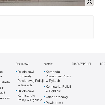
Dzielnicowi
Kontakt
PRACA W POLICJI
RO
oc
Dzielnicowi
Komenda
a
Komendy
Powiatowa Policji
Powiatowej Policji
w Rykach
 strefa
w Rykach
Komisariat Policji
i z
Dzielnicowi
w Dęblinie
acji
Komisariatu
Oficer prasowy
enia w
Policji w Dęblinie
Powiadom /