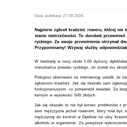
Data publikacji 27.08.2024
Najpierw zgłosił kradzież roweru, której nie
stanie nietrzeźwości. To dorobek przewinień
ryckiego. Za swoje przewinienia otrzymał dw
Przypominamy! Wzywaj służby odpowiedzialnie
W niedzielę w nocy około 1:00 dyżurny dęblińskie
mieszkańca powiatu ryckiego, że został mu skrad
Policjanci skierowani na interwencję ustalili, że ż
zgłoszono kradzież. Jak się okazało sam zgłaszaj
funkcjonariuszom, co potwierdził świadek. Za b
karnym w wysokości 500 złotych.
Jak się okazało to nie był koniec problemów z p
sam mężczyzna jechał rowerem, który miał być skr
mężczyznę do kontroli w Dęblinie na ulicy Krasic
alkoholu w organizmie. Za powyższe wykroczenie