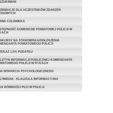
SZUKIWANI
FORMACJE DLA UCZESTNIKÓW ZDARZEŃ
OGOWYCH
AWA CZŁOWIEKA
STĘPNOŚĆ KOMENDZIE POWIATOWEJ POLICJI W
KACH
NKURSY NA STANOWISKA/OGŁOSZENIA
MENDANTA POWIATOWEGO POLICJI
ZEKAŻ 1,5% PODATKU
ULETYN INFORMACJI PUBLICZNEJ KOMENDANTA
WIATOWEGO POLICJI W RYKACH
NIA WSPARCIA PSYCHOLOGICZNEGO
LTIMEDIA - KLAUZULA INFORMACYJNA
AN RÓWNOŚCI PŁCI W POLICJI